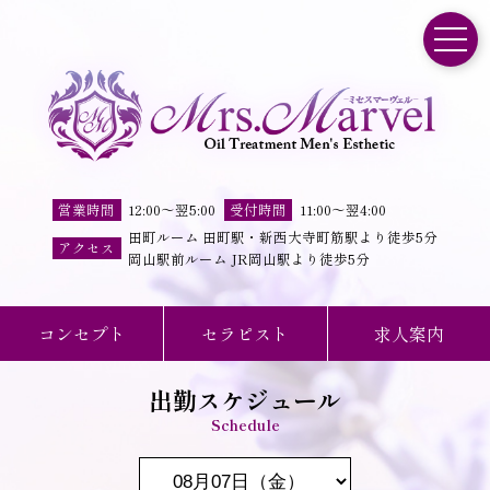
toggle
営業時間
12:00
～
翌5:00
受付時間
11
:
00
～
翌4
:
00
田町ルーム 田町駅・新西大寺町筋駅より徒歩5分
アクセス
岡山駅前ルーム JR岡山駅より徒歩5分
コンセプト
セラピスト
求人案内
出勤スケジュール
Schedule