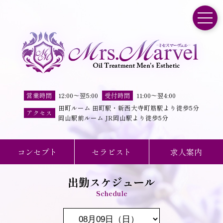
toggle
営業時間
12:00
～
翌5:00
受付時間
11
:
00
～
翌4
:
00
田町ルーム 田町駅・新西大寺町筋駅より徒歩5分
アクセス
岡山駅前ルーム JR岡山駅より徒歩5分
コンセプト
セラピスト
求人案内
出勤スケジュール
Schedule