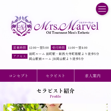
toggle
営業時間
12:00
～
翌5:00
受付時間
11
:
00
～
翌4
:
00
田町ルーム 田町駅・新西大寺町筋駅より徒歩5分
アクセス
岡山駅前ルーム JR岡山駅より徒歩5分
コンセプト
セラピスト
求人案内
セラピスト紹介
Profile