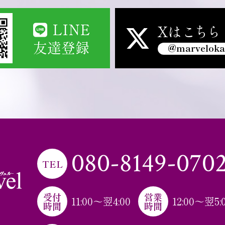
LINE
Xは
こちら
友達登録
@marvelok
080
-
8149
-
070
TEL
受付
営業
11
:
00～翌4
:
00
12
:
00～翌5
:
時間
時間