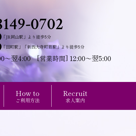
8149-0702
「JR岡山駅」より徒歩5分
「田町駅」「新西大寺町筋駅」より徒歩5分
00
翌4:00
12:00
翌5:00
[
]
～
営業時間
～
How to
Recruit
ご利用方法
求人案内