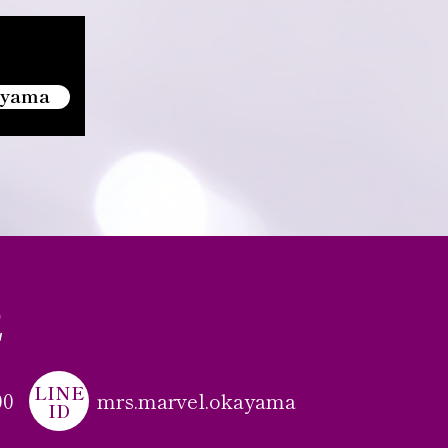
ayama
2
LINE
00
mrs.marvel.okayama
ID