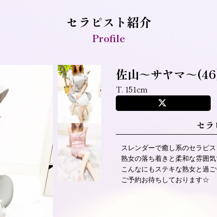
セラピスト紹介
Profile
佐山～サヤマ～
(46
T. 151cm
セラ
スレンダーで癒し系のセラピス
熟女の落ち着きと柔和な雰囲気
こんなにもステキな熟女と過ご
ご予約お待ちしております☆