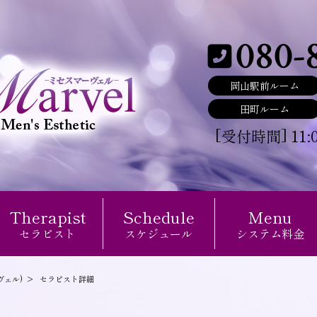
080-
岡山駅前ルーム
田町ルーム
11:
[
]
受付時間
Therapist
Schedule
Menu
セラピスト
スケジュール
システム料金
ヴェル)
セラピスト詳細