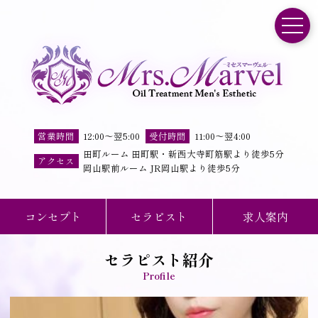
toggle
営業時間
12:00
～
翌5:00
受付時間
11
:
00
～
翌4
:
00
田町ルーム 田町駅・新西大寺町筋駅より徒歩5分
アクセス
岡山駅前ルーム JR岡山駅より徒歩5分
コンセプト
セラピスト
求人案内
セラピスト紹介
Profile