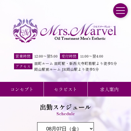
toggle
営業時間
12:00
～
翌5:00
受付時間
11
:
00
～
翌4
:
00
田町ルーム 田町駅・新西大寺町筋駅より徒歩5分
アクセス
岡山駅前ルーム JR岡山駅より徒歩5分
コンセプト
セラピスト
求人案内
出勤スケジュール
Schedule