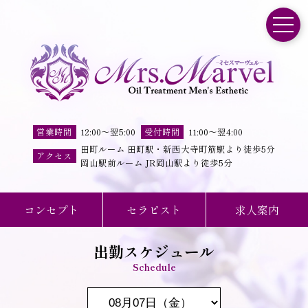
toggle
営業時間
12:00
～
翌5:00
受付時間
11
:
00
～
翌4
:
00
田町ルーム 田町駅・新西大寺町筋駅より徒歩5分
アクセス
岡山駅前ルーム JR岡山駅より徒歩5分
コンセプト
セラピスト
求人案内
出勤スケジュール
Schedule