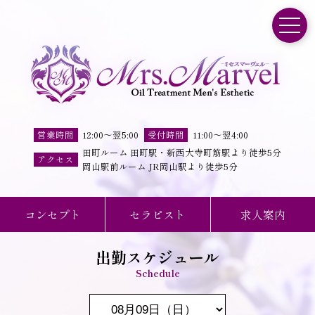
toggle
営業時間
12:00
～
翌5:00
受付時間
11
:
00
～
翌4
:
00
田町ルーム 田町駅・新西大寺町筋駅より徒歩5分
アクセス
岡山駅前ルーム JR岡山駅より徒歩5分
コンセプト
セラピスト
求人案内
出勤スケジュール
Schedule