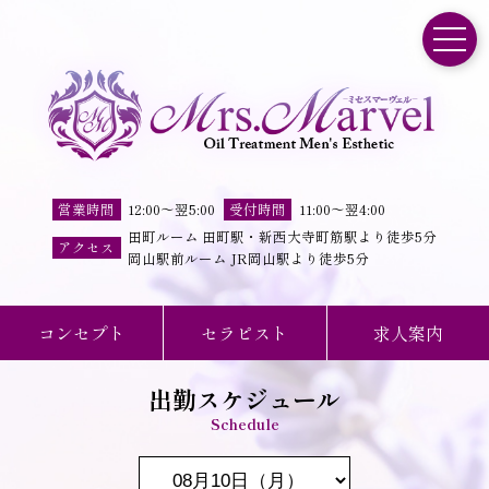
toggle
営業時間
12:00
～
翌5:00
受付時間
11
:
00
～
翌4
:
00
田町ルーム 田町駅・新西大寺町筋駅より徒歩5分
アクセス
岡山駅前ルーム JR岡山駅より徒歩5分
コンセプト
セラピスト
求人案内
出勤スケジュール
Schedule