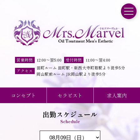
toggle
営業時間
12:00
～
翌5:00
受付時間
11
:
00
～
翌4
:
00
田町ルーム 田町駅・新西大寺町筋駅より徒歩5分
アクセス
岡山駅前ルーム JR岡山駅より徒歩5分
コンセプト
セラピスト
求人案内
出勤スケジュール
Schedule